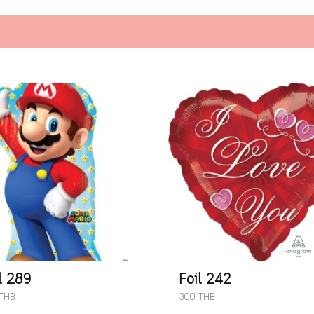
l 289
Foil 242
THB
300 THB