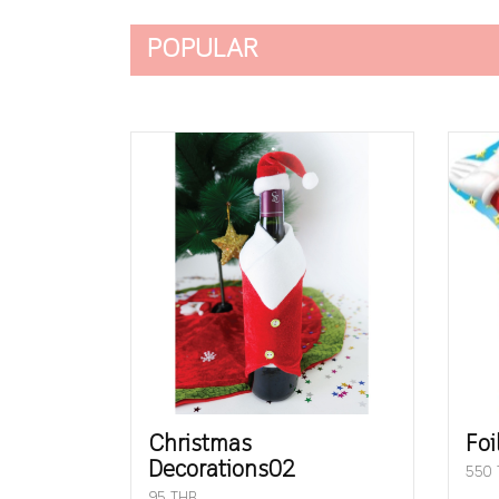
POPULAR
Christmas
Foi
Decorations02
550 
95 THB