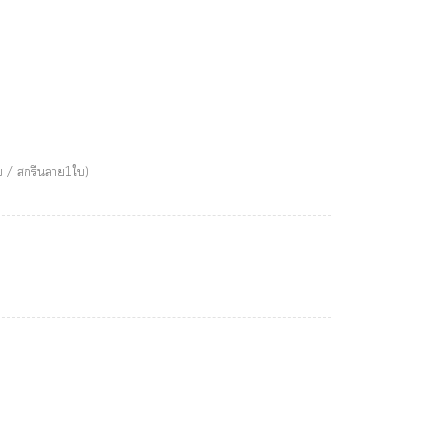
ใบ / สกรีนลาย1ใบ)