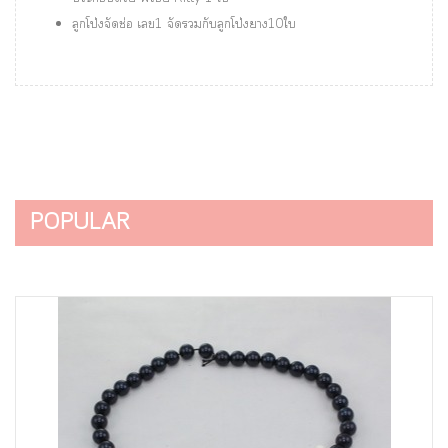
ลูกโป่งจัดช่อ เลข1 จัดรวมกับลูกโป่งยาง10ใบ
POPULAR